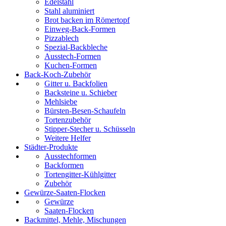
Edelstahl
Stahl aluminiert
Brot backen im Römertopf
Einweg-Back-Formen
Pizzablech
Spezial-Backbleche
Ausstech-Formen
Kuchen-Formen
Back-Koch-Zubehör
Gitter u. Backfolien
Backsteine u. Schieber
Mehlsiebe
Bürsten-Besen-Schaufeln
Tortenzubehör
Stipper-Stecher u. Schüsseln
Weitere Helfer
Städter-Produkte
Ausstechformen
Backformen
Tortengitter-Kühlgitter
Zubehör
Gewürze-Saaten-Flocken
Gewürze
Saaten-Flocken
Backmittel, Mehle, Mischungen