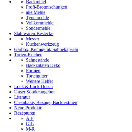
Backmittel
Profi-Brotmischungen
alle Mehle
Typenmehle
Vollkornmehle
Sondermehle
Stahlwaren-Bestecke
Messer
Küchenwerkzeug
Gärbox, Keimgerät, Sahnekapseln
Torten-Kuchen
Sahnestände
Backzutaten Deko
Formen
Tortengitter
Weitere Helfer
Lock & Lock Dosen
Unser Sonderangebot
Literatur
Cleanbake, Bezüge, Backtextilien
Neue Produkte
Rezepturen
A-F
G-L
M-R