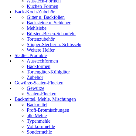
Ausstech-Formen
Kuchen-Formen
Back-Koch-Zubehör
Gitter u. Backfolien
Backsteine u. Schieber
Mehlsiebe
Bürsten-Besen-Schaufeln
Tortenzubehör
Stipper-Stecher u. Schüsseln
Weitere Helfer
Städter-Produkte
Ausstechformen
Backformen
Tortengitter-Kühlgitter
Zubehör
Gewürze-Saaten-Flocken
Gewürze
Saaten-Flocken
Backmittel, Mehle, Mischungen
Backmittel
Profi-Brotmischungen
alle Mehle
Typenmehle
Vollkornmehle
Sondermehle