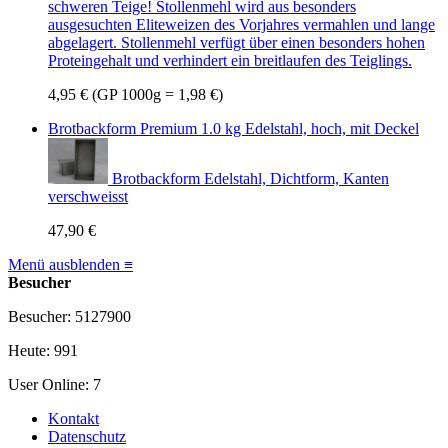
schweren Teige! Stollenmehl wird aus besonders
ausgesuchten Eliteweizen des Vorjahres vermahlen und lange
abgelagert. Stollenmehl verfügt über einen besonders hohen
Proteingehalt und verhindert ein breitlaufen des Teiglings.
4,95 €
(GP 1000g = 1,98 €)
Brotbackform Premium 1.0 kg Edelstahl, hoch, mit Deckel
Brotbackform Edelstahl, Dichtform, Kanten
verschweisst
47,90 €
Menü ausblenden ≡
Besucher
Besucher: 5127900
Heute: 991
User Online: 7
Kontakt
Datenschutz