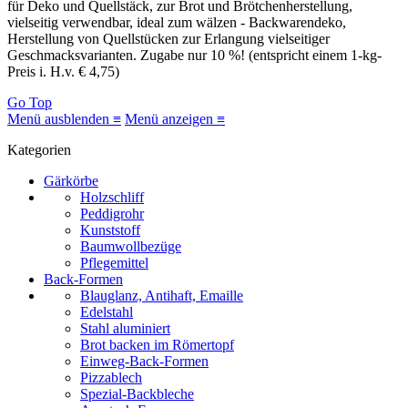
für Deko und Quellstäck, zur Brot und Brötchenherstellung,
vielseitig verwendbar, ideal zum wälzen - Backwarendeko,
Herstellung von Quellstücken zur Erlangung vielseitiger
Geschmacksvarianten. Zugabe nur 10 %! (entspricht einem 1-kg-
Preis i. H.v. € 4,75)
Go Top
Menü ausblenden ≡
Menü anzeigen ≡
Kategorien
Gärkörbe
Holzschliff
Peddigrohr
Kunststoff
Baumwollbezüge
Pflegemittel
Back-Formen
Blauglanz, Antihaft, Emaille
Edelstahl
Stahl aluminiert
Brot backen im Römertopf
Einweg-Back-Formen
Pizzablech
Spezial-Backbleche