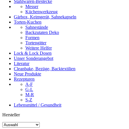
Stahlwaren-Bestecke
Messer
Küchenwerkzeug
Gärbox, Keimgerät, Sahnekapseln
Torten-Kuchen
Sahnestände
Backzutaten Deko
Formen
Tortengitter
Weitere Helfer
Lock & Lock Dosen
Unser Sonderangebot
Literatur
Cleanbake, Bezüge, Backtextilien
Neue Produkte
Rezepturen
A-F
G-L
M-R
S-Z
Lebensmittel / Gesundheit
Hersteller