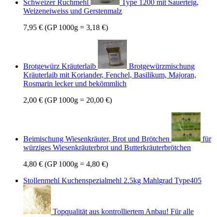
Schweizer Ruchmehl
Type 1200 mit Sauerteig,
Weizeneiweiss und Gerstenmalz
7,95 €
(GP 1000g = 3,18 €)
Brotgewürz Kräuterlaib
Brotgewürzmischung
Kräuterlaib mit Koriander, Fenchel, Basilikum, Majoran,
Rosmarin lecker und bekömmlich
2,00 €
(GP 1000g = 20,00 €)
Beimischung Wiesenkräuter, Brot und Brötchen
für
würziges Wiesenkräuterbrot und Butterkräuterbrötchen
4,80 €
(GP 1000g = 4,80 €)
Stollenmehl Kuchenspezialmehl 2.5kg Mahlgrad Type405
Topqualität aus kontrolliertem Anbau! Für alle