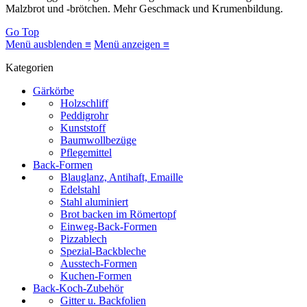
Malzbrot und -brötchen. Mehr Geschmack und Krumenbildung.
Go Top
Menü ausblenden ≡
Menü anzeigen ≡
Kategorien
Gärkörbe
Holzschliff
Peddigrohr
Kunststoff
Baumwollbezüge
Pflegemittel
Back-Formen
Blauglanz, Antihaft, Emaille
Edelstahl
Stahl aluminiert
Brot backen im Römertopf
Einweg-Back-Formen
Pizzablech
Spezial-Backbleche
Ausstech-Formen
Kuchen-Formen
Back-Koch-Zubehör
Gitter u. Backfolien