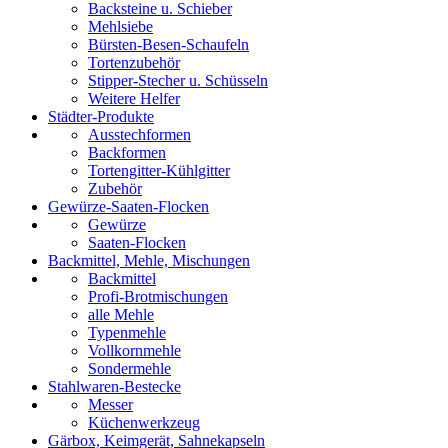
Backsteine u. Schieber
Mehlsiebe
Bürsten-Besen-Schaufeln
Tortenzubehör
Stipper-Stecher u. Schüsseln
Weitere Helfer
Städter-Produkte
Ausstechformen
Backformen
Tortengitter-Kühlgitter
Zubehör
Gewürze-Saaten-Flocken
Gewürze
Saaten-Flocken
Backmittel, Mehle, Mischungen
Backmittel
Profi-Brotmischungen
alle Mehle
Typenmehle
Vollkornmehle
Sondermehle
Stahlwaren-Bestecke
Messer
Küchenwerkzeug
Gärbox, Keimgerät, Sahnekapseln