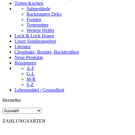
Torten-Kuchen
Sahnestände
Backzutaten Deko
Formen
Tortengitter
Weitere Helfer
Lock & Lock Dosen
Unser Sonderangebot
Literatur
Cleanbake, Bezüge, Backtextilien
Neue Produkte
Rezepturen
A-F
G-L
M-R
S-Z
Lebensmittel / Gesundheit
Hersteller
ZAHLUNGSARTEN