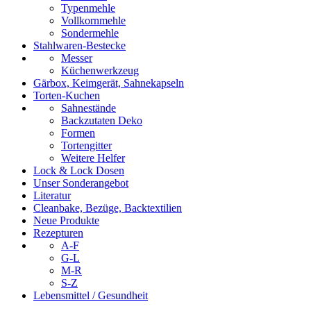
Typenmehle
Vollkornmehle
Sondermehle
Stahlwaren-Bestecke
Messer
Küchenwerkzeug
Gärbox, Keimgerät, Sahnekapseln
Torten-Kuchen
Sahnestände
Backzutaten Deko
Formen
Tortengitter
Weitere Helfer
Lock & Lock Dosen
Unser Sonderangebot
Literatur
Cleanbake, Bezüge, Backtextilien
Neue Produkte
Rezepturen
A-F
G-L
M-R
S-Z
Lebensmittel / Gesundheit