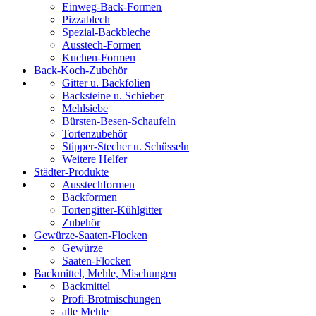
Einweg-Back-Formen
Pizzablech
Spezial-Backbleche
Ausstech-Formen
Kuchen-Formen
Back-Koch-Zubehör
Gitter u. Backfolien
Backsteine u. Schieber
Mehlsiebe
Bürsten-Besen-Schaufeln
Tortenzubehör
Stipper-Stecher u. Schüsseln
Weitere Helfer
Städter-Produkte
Ausstechformen
Backformen
Tortengitter-Kühlgitter
Zubehör
Gewürze-Saaten-Flocken
Gewürze
Saaten-Flocken
Backmittel, Mehle, Mischungen
Backmittel
Profi-Brotmischungen
alle Mehle