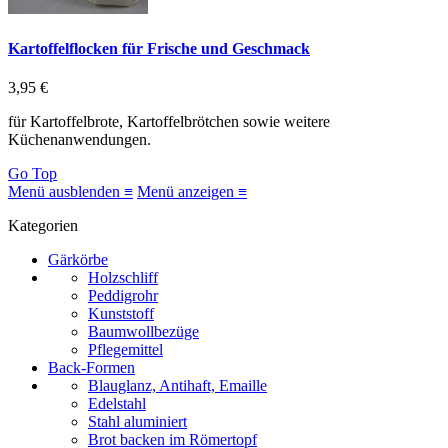
Kartoffelflocken für Frische und Geschmack
3,95 €
für Kartoffelbrote, Kartoffelbrötchen sowie weitere
Küchenanwendungen.
Go Top
Menü ausblenden ≡
Menü anzeigen ≡
Kategorien
Gärkörbe
Holzschliff
Peddigrohr
Kunststoff
Baumwollbezüge
Pflegemittel
Back-Formen
Blauglanz, Antihaft, Emaille
Edelstahl
Stahl aluminiert
Brot backen im Römertopf