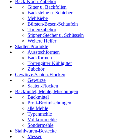
Back-Koch-Zubehör
Gitter u. Backfolien
Backsteine u. Schieber
Mehlsiebe
Bürsten-Besen-Schaufeln
Tortenzubehör
Stipper-Stecher u. Schüsseln
Weitere Helfer
Städter-Produkte
Ausstechformen
Backformen
Tortengitter-Kühlgitter
Zubehör
Gewürze-Saaten-Flocken
Gewürze
Saaten-Flocken
Backmittel, Mehle, Mischungen
Backmittel
Profi-Brotmischungen
alle Mehle
Typenmehle
Vollkornmehle
Sondermehle
Stahlwaren-Bestecke
Messer