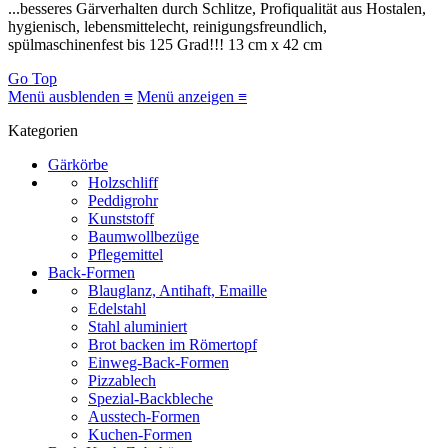
...besseres Gärverhalten durch Schlitze, Profiqualität aus Hostalen,
hygienisch, lebensmittelecht, reinigungsfreundlich,
spülmaschinenfest bis 125 Grad!!! 13 cm x 42 cm
Go Top
Menü ausblenden ≡
Menü anzeigen ≡
Kategorien
Gärkörbe
Holzschliff
Peddigrohr
Kunststoff
Baumwollbezüge
Pflegemittel
Back-Formen
Blauglanz, Antihaft, Emaille
Edelstahl
Stahl aluminiert
Brot backen im Römertopf
Einweg-Back-Formen
Pizzablech
Spezial-Backbleche
Ausstech-Formen
Kuchen-Formen