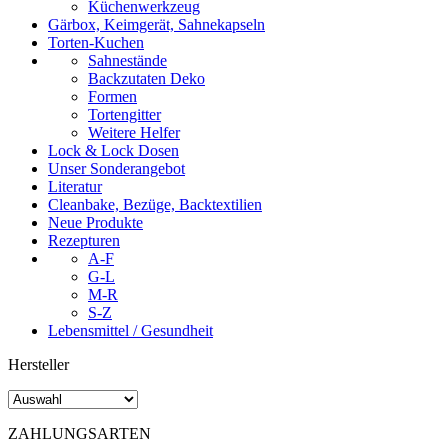
Küchenwerkzeug
Gärbox, Keimgerät, Sahnekapseln
Torten-Kuchen
Sahnestände
Backzutaten Deko
Formen
Tortengitter
Weitere Helfer
Lock & Lock Dosen
Unser Sonderangebot
Literatur
Cleanbake, Bezüge, Backtextilien
Neue Produkte
Rezepturen
A-F
G-L
M-R
S-Z
Lebensmittel / Gesundheit
Hersteller
ZAHLUNGSARTEN