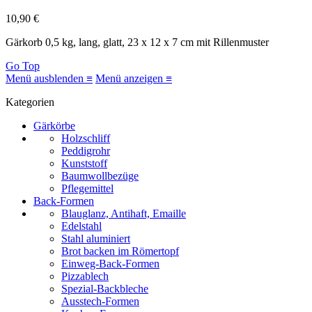
10,90 €
Gärkorb 0,5 kg, lang, glatt, 23 x 12 x 7 cm mit Rillenmuster
Go Top
Menü ausblenden ≡
Menü anzeigen ≡
Kategorien
Gärkörbe
Holzschliff
Peddigrohr
Kunststoff
Baumwollbezüge
Pflegemittel
Back-Formen
Blauglanz, Antihaft, Emaille
Edelstahl
Stahl aluminiert
Brot backen im Römertopf
Einweg-Back-Formen
Pizzablech
Spezial-Backbleche
Ausstech-Formen