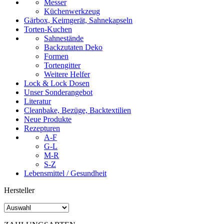
Messer
Küchenwerkzeug
Gärbox, Keimgerät, Sahnekapseln
Torten-Kuchen
Sahnestände
Backzutaten Deko
Formen
Tortengitter
Weitere Helfer
Lock & Lock Dosen
Unser Sonderangebot
Literatur
Cleanbake, Bezüge, Backtextilien
Neue Produkte
Rezepturen
A-F
G-L
M-R
S-Z
Lebensmittel / Gesundheit
Hersteller