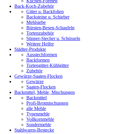
Kuchen-Formen
Back-Koch-Zubehör
Gitter u. Backfolien
Backsteine u. Schieber
Mehlsiebe
Bürsten-Besen-Schaufeln
Tortenzubehör
Stipper-Stecher u. Schüsseln
Weitere Helfer
Städter-Produkte
Ausstechformen
Backformen
Tortengitter-Kühlgitter
Zubehör
Gewürze-Saaten-Flocken
Gewürze
Saaten-Flocken
Backmittel, Mehle, Mischungen
Backmittel
Profi-Brotmischungen
alle Mehle
Typenmehle
Vollkornmehle
Sondermehle
Stahlwaren-Bestecke