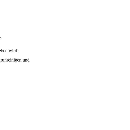
.
eben wird.
erunreinigen und