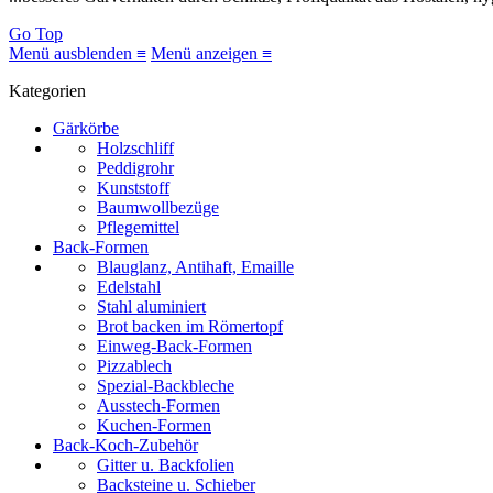
Go Top
Menü ausblenden ≡
Menü anzeigen ≡
Kategorien
Gärkörbe
Holzschliff
Peddigrohr
Kunststoff
Baumwollbezüge
Pflegemittel
Back-Formen
Blauglanz, Antihaft, Emaille
Edelstahl
Stahl aluminiert
Brot backen im Römertopf
Einweg-Back-Formen
Pizzablech
Spezial-Backbleche
Ausstech-Formen
Kuchen-Formen
Back-Koch-Zubehör
Gitter u. Backfolien
Backsteine u. Schieber