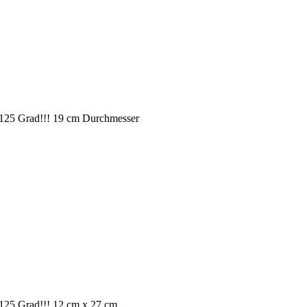
bis 125 Grad!!! 19 cm Durchmesser
is 125 Grad!!! 12 cm x 27 cm