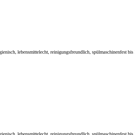
hygienisch, lebensmittelecht, reinigungsfreundlich, spülmaschinenfest 
hygienisch, lebensmittelecht, reinigungsfreundlich, spülmaschinenfest b