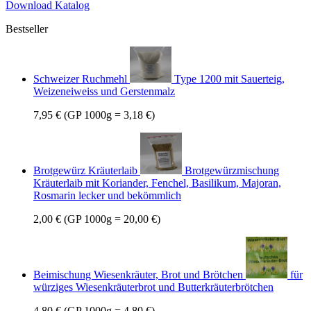
Download Katalog
Bestseller
Schweizer Ruchmehl
Type 1200 mit Sauerteig,
Weizeneiweiss und Gerstenmalz
7,95 €
(GP 1000g = 3,18 €)
Brotgewürz Kräuterlaib
Brotgewürzmischung
Kräuterlaib mit Koriander, Fenchel, Basilikum, Majoran,
Rosmarin lecker und bekömmlich
2,00 €
(GP 1000g = 20,00 €)
Beimischung Wiesenkräuter, Brot und Brötchen
für
würziges Wiesenkräuterbrot und Butterkräuterbrötchen
4,80 €
(GP 1000g = 4,80 €)