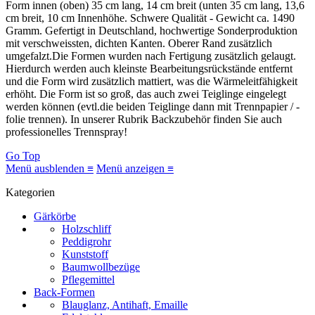
Form innen (oben) 35 cm lang, 14 cm breit (unten 35 cm lang, 13,6
cm breit, 10 cm Innenhöhe. Schwere Qualität - Gewicht ca. 1490
Gramm. Gefertigt in Deutschland, hochwertige Sonderproduktion
mit verschweissten, dichten Kanten. Oberer Rand zusätzlich
umgefalzt.Die Formen wurden nach Fertigung zusätzlich gelaugt.
Hierdurch werden auch kleinste Bearbeitungsrückstände entfernt
und die Form wird zusätzlich mattiert, was die Wärmeleitfähigkeit
erhöht. Die Form ist so groß, das auch zwei Teiglinge eingelegt
werden können (evtl.die beiden Teiglinge dann mit Trennpapier / -
folie trennen). In unserer Rubrik Backzubehör finden Sie auch
professionelles Trennspray!
Go Top
Menü ausblenden ≡
Menü anzeigen ≡
Kategorien
Gärkörbe
Holzschliff
Peddigrohr
Kunststoff
Baumwollbezüge
Pflegemittel
Back-Formen
Blauglanz, Antihaft, Emaille