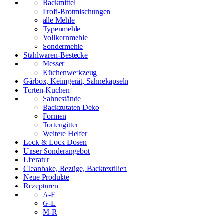
Backmittel
Profi-Brotmischungen
alle Mehle
Typenmehle
Vollkornmehle
Sondermehle
Stahlwaren-Bestecke
Messer
Küchenwerkzeug
Gärbox, Keimgerät, Sahnekapseln
Torten-Kuchen
Sahnestände
Backzutaten Deko
Formen
Tortengitter
Weitere Helfer
Lock & Lock Dosen
Unser Sonderangebot
Literatur
Cleanbake, Bezüge, Backtextilien
Neue Produkte
Rezepturen
A-F
G-L
M-R