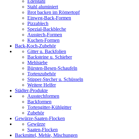
Edelstahl
Stahl aluminiert
Brot backen im Römertopf
Einweg-Back-Formen
Pizzablech
Spezial-Backbleche
Ausstech-Formen
Kuchen-Formen
Back-Koch-Zubehör
Gitter u. Backfolien
Backsteine u. Schieber
Mehlsiebe
Bürsten-Besen-Schaufeln
Tortenzubehör
Stipper-Stecher u. Schüsseln
Weitere Helfer
Städter-Produkte
Ausstechformen
Backformen
Tortengitter-Kühlgitter
Zubehör
Gewürze-Saaten-Flocken
Gewürze
Saaten-Flocken
Backmittel, Mehle, Mischungen