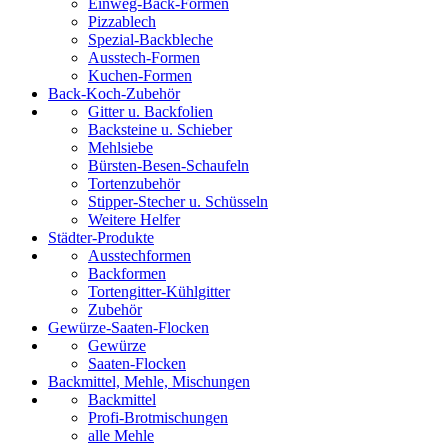
Einweg-Back-Formen
Pizzablech
Spezial-Backbleche
Ausstech-Formen
Kuchen-Formen
Back-Koch-Zubehör
Gitter u. Backfolien
Backsteine u. Schieber
Mehlsiebe
Bürsten-Besen-Schaufeln
Tortenzubehör
Stipper-Stecher u. Schüsseln
Weitere Helfer
Städter-Produkte
Ausstechformen
Backformen
Tortengitter-Kühlgitter
Zubehör
Gewürze-Saaten-Flocken
Gewürze
Saaten-Flocken
Backmittel, Mehle, Mischungen
Backmittel
Profi-Brotmischungen
alle Mehle