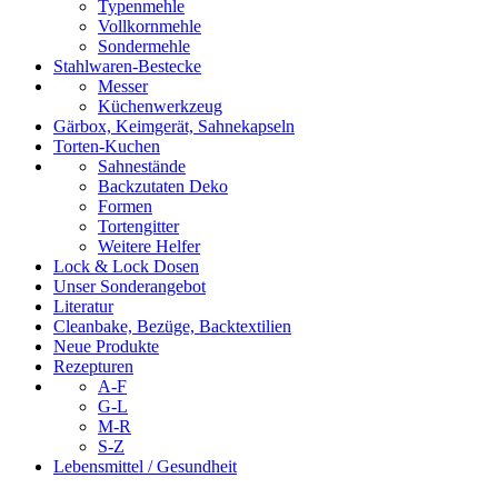
Typenmehle
Vollkornmehle
Sondermehle
Stahlwaren-Bestecke
Messer
Küchenwerkzeug
Gärbox, Keimgerät, Sahnekapseln
Torten-Kuchen
Sahnestände
Backzutaten Deko
Formen
Tortengitter
Weitere Helfer
Lock & Lock Dosen
Unser Sonderangebot
Literatur
Cleanbake, Bezüge, Backtextilien
Neue Produkte
Rezepturen
A-F
G-L
M-R
S-Z
Lebensmittel / Gesundheit