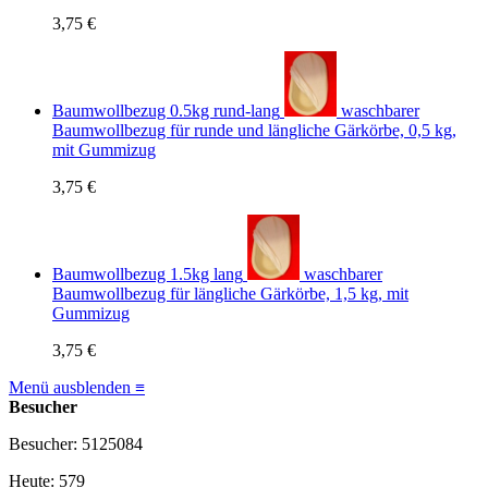
3,75 €
Baumwollbezug 0.5kg rund-lang
waschbarer
Baumwollbezug für runde und längliche Gärkörbe, 0,5 kg,
mit Gummizug
3,75 €
Baumwollbezug 1.5kg lang
waschbarer
Baumwollbezug für längliche Gärkörbe, 1,5 kg, mit
Gummizug
3,75 €
Menü ausblenden ≡
Besucher
Besucher: 5125084
Heute: 579