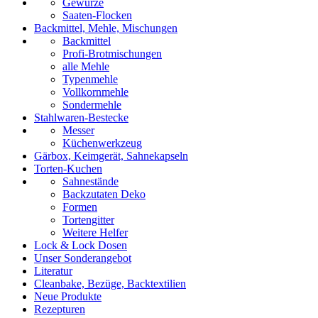
Gewürze
Saaten-Flocken
Backmittel, Mehle, Mischungen
Backmittel
Profi-Brotmischungen
alle Mehle
Typenmehle
Vollkornmehle
Sondermehle
Stahlwaren-Bestecke
Messer
Küchenwerkzeug
Gärbox, Keimgerät, Sahnekapseln
Torten-Kuchen
Sahnestände
Backzutaten Deko
Formen
Tortengitter
Weitere Helfer
Lock & Lock Dosen
Unser Sonderangebot
Literatur
Cleanbake, Bezüge, Backtextilien
Neue Produkte
Rezepturen