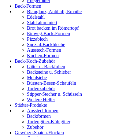
Pflegemittel
Back-Formen
Blauglanz, Antihaft, Emaille
Edelstahl
Stahl aluminiert
Brot backen im Römertopf
Einweg-Back-Formen
Pizzablech
Spezial-Backbleche
Ausstech-Formen
Kuchen-Formen
Back-Koch-Zubehör
Gitter u. Backfolien
Backsteine u. Schieber
Mehlsiebe
Bürsten-Besen-Schaufeln
Tortenzubehör
Stipper-Stecher u. Schüsseln
Weitere Helfer
Städter-Produkte
Ausstechformen
Backformen
Tortengitter-Kühlgitter
Zubehör
Gewürze-Saaten-Flocken