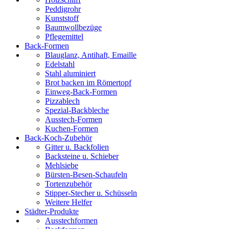
Peddigrohr
Kunststoff
Baumwollbezüge
Pflegemittel
Back-Formen
Blauglanz, Antihaft, Emaille
Edelstahl
Stahl aluminiert
Brot backen im Römertopf
Einweg-Back-Formen
Pizzablech
Spezial-Backbleche
Ausstech-Formen
Kuchen-Formen
Back-Koch-Zubehör
Gitter u. Backfolien
Backsteine u. Schieber
Mehlsiebe
Bürsten-Besen-Schaufeln
Tortenzubehör
Stipper-Stecher u. Schüsseln
Weitere Helfer
Städter-Produkte
Ausstechformen