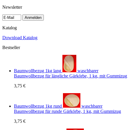
Newsletter
Anmelden
Katalog
Download Katalog
Bestseller
Baumwollbezug 1kg lang
waschbarer
Baumwollbezug für längliche Gärkörbe, 1 kg, mit Gummizug
3,75 €
Baumwollbezug 1kg rund
waschbarer
Baumwollbezug für runde Gärkörbe, 1 kg, mit Gummizug
3,75 €