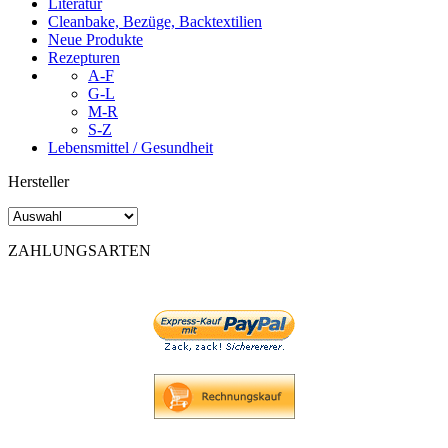
Literatur
Cleanbake, Bezüge, Backtextilien
Neue Produkte
Rezepturen
A-F
G-L
M-R
S-Z
Lebensmittel / Gesundheit
Hersteller
ZAHLUNGSARTEN