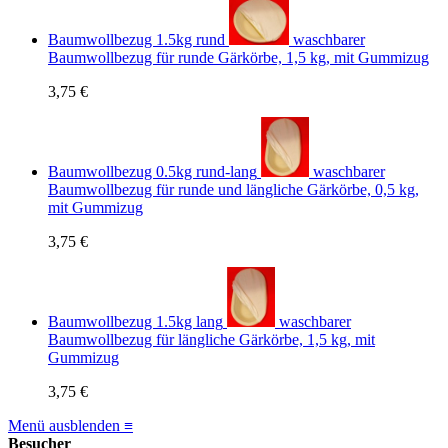
Baumwollbezug 1.5kg rund
waschbarer
Baumwollbezug für runde Gärkörbe, 1,5 kg, mit Gummizug
3,75 €
Baumwollbezug 0.5kg rund-lang
waschbarer
Baumwollbezug für runde und längliche Gärkörbe, 0,5 kg,
mit Gummizug
3,75 €
Baumwollbezug 1.5kg lang
waschbarer
Baumwollbezug für längliche Gärkörbe, 1,5 kg, mit
Gummizug
3,75 €
Menü ausblenden ≡
Besucher