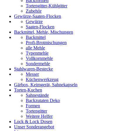
Backformen
Tortengitter-Kühlgitter
Zubehör
Gewürze-Saaten-Flocken
Gewürze
Saaten-Flocken
Backmittel, Mehle, Mischungen
Backmittel
Profi-Brotmischungen
alle Mehle
Typenmehle
Vollkornmehle
Sondermehle
Stahlwaren-Bestecke
Messer
Küchenwerkzeug
Gärbox, Keimgerät, Sahnekapseln
Torten-Kuchen
Sahnestände
Backzutaten Deko
Formen
Tortengitter
Weitere Helfer
Lock & Lock Dosen
Unser Sonderangebot