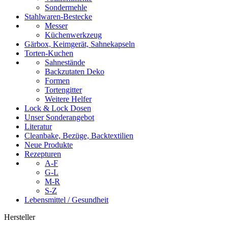
Sondermehle
Stahlwaren-Bestecke
Messer
Küchenwerkzeug
Gärbox, Keimgerät, Sahnekapseln
Torten-Kuchen
Sahnestände
Backzutaten Deko
Formen
Tortengitter
Weitere Helfer
Lock & Lock Dosen
Unser Sonderangebot
Literatur
Cleanbake, Bezüge, Backtextilien
Neue Produkte
Rezepturen
A-F
G-L
M-R
S-Z
Lebensmittel / Gesundheit
Hersteller