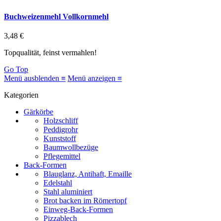
Buchweizenmehl Vollkornmehl
3,48 €
Topqualität, feinst vermahlen!
Go Top
Menü ausblenden ≡
Menü anzeigen ≡
Kategorien
Gärkörbe
Holzschliff
Peddigrohr
Kunststoff
Baumwollbezüge
Pflegemittel
Back-Formen
Blauglanz, Antihaft, Emaille
Edelstahl
Stahl aluminiert
Brot backen im Römertopf
Einweg-Back-Formen
Pizzablech