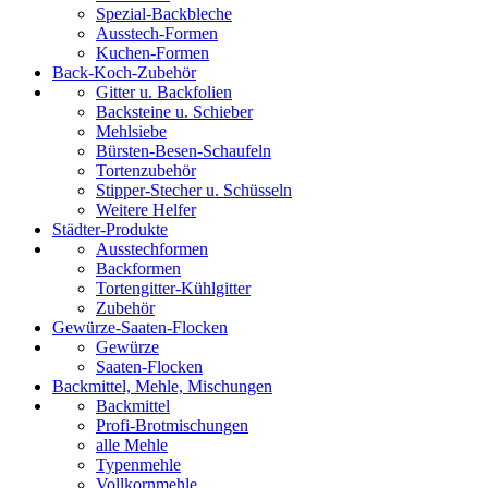
Spezial-Backbleche
Ausstech-Formen
Kuchen-Formen
Back-Koch-Zubehör
Gitter u. Backfolien
Backsteine u. Schieber
Mehlsiebe
Bürsten-Besen-Schaufeln
Tortenzubehör
Stipper-Stecher u. Schüsseln
Weitere Helfer
Städter-Produkte
Ausstechformen
Backformen
Tortengitter-Kühlgitter
Zubehör
Gewürze-Saaten-Flocken
Gewürze
Saaten-Flocken
Backmittel, Mehle, Mischungen
Backmittel
Profi-Brotmischungen
alle Mehle
Typenmehle
Vollkornmehle