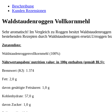
Beschreibung
Kunden Rezensionen
Waldstaudenroggen Vollkornmehl
Sehr aromatisch! Im Vergleich zu Roggen besitzt Waldstaudenroggen c
bestehenden Rezepten durch Waldstaudenroggen ersetzt.Urroggen brau
Zutatenliste:
Waldstaudenroggenvollkornmehl (100%)
Nährwertangaben/ nutrition value: in 100g enthalten (gemäß BLS):
Brennwert (KJ): 1.374
Fett: 2,0 g
davon gesättigte Fettsäuren: 1,0 g
Kohlenhydrate: 57,0 g
davon Zucker: 1,0 g