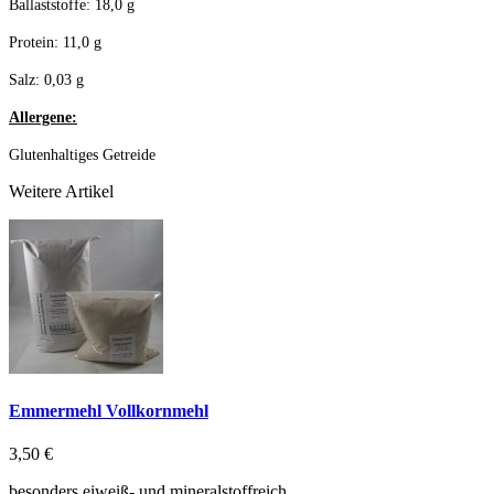
Ballaststoffe: 18,0 g
Protein: 11,0 g
Salz: 0,03 g
Allergene:
Glutenhaltiges Getreide
Weitere Artikel
Emmermehl Vollkornmehl
3,50 €
besonders eiweiß- und mineralstoffreich