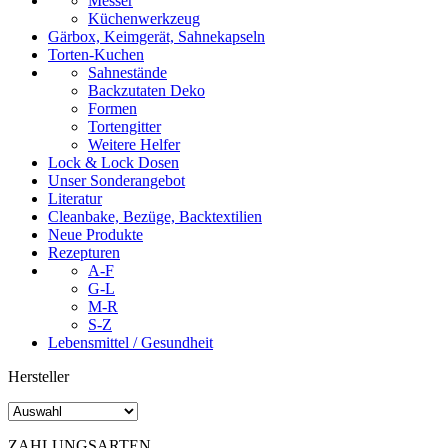
Messer
Küchenwerkzeug
Gärbox, Keimgerät, Sahnekapseln
Torten-Kuchen
Sahnestände
Backzutaten Deko
Formen
Tortengitter
Weitere Helfer
Lock & Lock Dosen
Unser Sonderangebot
Literatur
Cleanbake, Bezüge, Backtextilien
Neue Produkte
Rezepturen
A-F
G-L
M-R
S-Z
Lebensmittel / Gesundheit
Hersteller
ZAHLUNGSARTEN