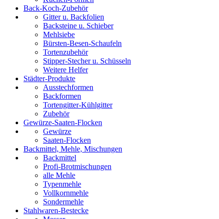
Back-Koch-Zubehör
Gitter u. Backfolien
Backsteine u. Schieber
Mehlsiebe
Bürsten-Besen-Schaufeln
Tortenzubehör
Stipper-Stecher u. Schüsseln
Weitere Helfer
Städter-Produkte
Ausstechformen
Backformen
Tortengitter-Kühlgitter
Zubehör
Gewürze-Saaten-Flocken
Gewürze
Saaten-Flocken
Backmittel, Mehle, Mischungen
Backmittel
Profi-Brotmischungen
alle Mehle
Typenmehle
Vollkornmehle
Sondermehle
Stahlwaren-Bestecke