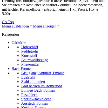
Lieblingsmischbrotrezeptes durch dieses berühmte Spezialmehl und
Sie erhalten ein köstliches Malfabrot - dunkel und hocharomatisch,
mit leichter Karamellnote! (entspricht einem 1-kg-Preis i. H.v. €
5,00)
Go Top
Menü ausblenden ≡
Menü anzeigen ≡
Kategorien
Gärkörbe
Holzschliff
Peddigrohr
Kunststoff
Baumwollbezüge
Pflegemittel
Back-Formen
Blauglanz, Antihaft, Emaille
Edelstahl
Stahl aluminiert
Brot backen im Römertopf
Einweg-Back-Formen
Pizzablech
Spezial-Backbleche
Ausstech-Formen
Kuchen-Formen