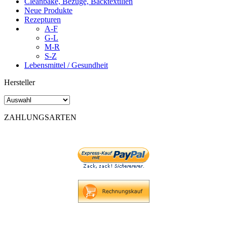
Cleanbake, Bezüge, Backtextilien
Neue Produkte
Rezepturen
A-F
G-L
M-R
S-Z
Lebensmittel / Gesundheit
Hersteller
ZAHLUNGSARTEN