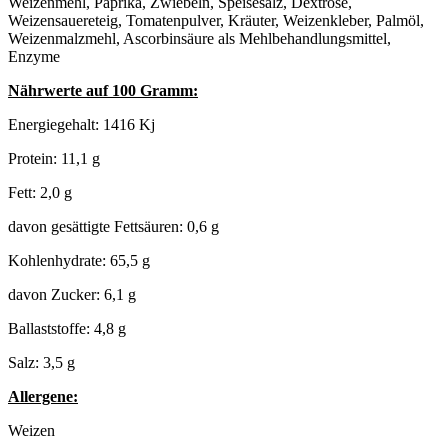
Weizenmehl, Paprika, Zwiebeln, Speisesalz, Dextrose,
Weizensauereteig, Tomatenpulver, Kräuter, Weizenkleber, Palmöl,
Weizenmalzmehl, Ascorbinsäure als Mehlbehandlungsmittel,
Enzyme
Nährwerte auf 100 Gramm:
Energiegehalt: 1416 Kj
Protein: 11,1 g
Fett: 2,0 g
davon gesättigte Fettsäuren: 0,6 g
Kohlenhydrate: 65,5 g
davon Zucker: 6,1 g
Ballaststoffe: 4,8 g
Salz: 3,5 g
Allergene:
Weizen