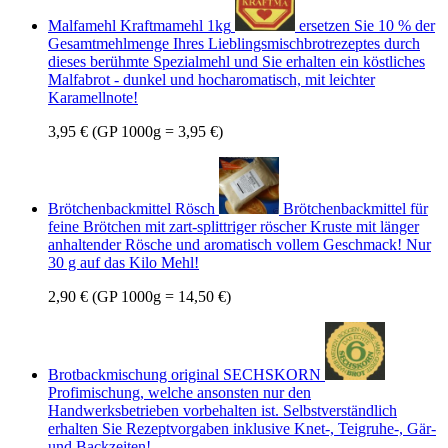
Malfamehl Kraftmamehl 1kg
ersetzen Sie 10 % der
Gesamtmehlmenge Ihres Lieblingsmischbrotrezeptes durch
dieses berühmte Spezialmehl und Sie erhalten ein köstliches
Malfabrot - dunkel und hocharomatisch, mit leichter
Karamellnote!
3,95 €
(GP 1000g = 3,95 €)
Brötchenbackmittel Rösch
Brötchenbackmittel für
feine Brötchen mit zart-splittriger röscher Kruste mit länger
anhaltender Rösche und aromatisch vollem Geschmack! Nur
30 g auf das Kilo Mehl!
2,90 €
(GP 1000g = 14,50 €)
Brotbackmischung original SECHSKORN
Profimischung, welche ansonsten nur den
Handwerksbetrieben vorbehalten ist. Selbstverständlich
erhalten Sie Rezeptvorgaben inklusive Knet-, Teigruhe-, Gär-
und Backzeiten!