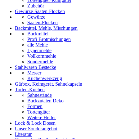
Tortengitter-Kühlgitter
Zubehör
Gewürze-Saaten-Flocken
Gewürze
Saaten-Flocken
Backmittel, Mehle, Mischungen
Backmittel
Profi-Brotmischungen
alle Mehle
Typenmehle
Vollkornmehle
Sondermehle
Stahlwaren-Bestecke
Messer
Küchenwerkzeug
Gärbox, Keimgerät, Sahnekapseln
Torten-Kuchen
Sahnestände
Backzutaten Deko
Formen
Tortengitter
Weitere Helfer
Lock & Lock Dosen
Unser Sonderangebot
Literatur