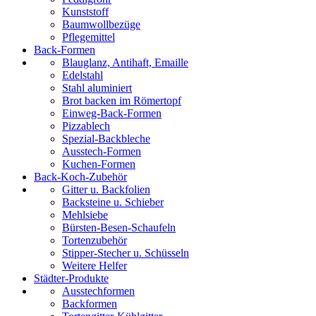
Kunststoff
Baumwollbezüge
Pflegemittel
Back-Formen
Blauglanz, Antihaft, Emaille
Edelstahl
Stahl aluminiert
Brot backen im Römertopf
Einweg-Back-Formen
Pizzablech
Spezial-Backbleche
Ausstech-Formen
Kuchen-Formen
Back-Koch-Zubehör
Gitter u. Backfolien
Backsteine u. Schieber
Mehlsiebe
Bürsten-Besen-Schaufeln
Tortenzubehör
Stipper-Stecher u. Schüsseln
Weitere Helfer
Städter-Produkte
Ausstechformen
Backformen