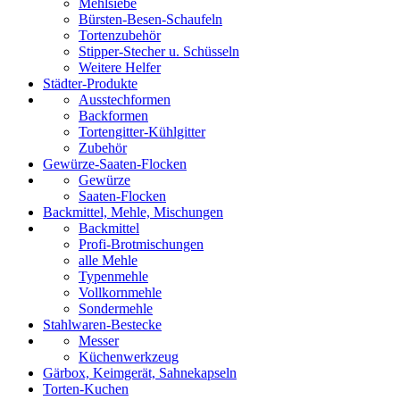
Mehlsiebe
Bürsten-Besen-Schaufeln
Tortenzubehör
Stipper-Stecher u. Schüsseln
Weitere Helfer
Städter-Produkte
Ausstechformen
Backformen
Tortengitter-Kühlgitter
Zubehör
Gewürze-Saaten-Flocken
Gewürze
Saaten-Flocken
Backmittel, Mehle, Mischungen
Backmittel
Profi-Brotmischungen
alle Mehle
Typenmehle
Vollkornmehle
Sondermehle
Stahlwaren-Bestecke
Messer
Küchenwerkzeug
Gärbox, Keimgerät, Sahnekapseln
Torten-Kuchen