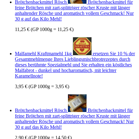
Brötchenbackmittel Rösch
Brötchenbackmittel für
feine Brötchen mit zart-splittriger röscher Kruste mit länger
anhaltender Rösche und aromatisch vollem Geschmack! Nur
30 g auf das Kilo Mehl!
11,25 €
(GP 1000g = 11,25 €)
Malfamehl Kraftmamehl 1kg
ersetzen Sie 10 % der
Gesamtmehlmenge Ihres Lieblingsmischbrotrezeptes durch
dieses berühmte Spezialmehl und Sie erhalten ein köstliches
Malfabrot - dunkel und hocharomatisch, mit leichter
Karamellnote!
3,95 €
(GP 1000g = 3,95 €)
Brötchenbackmittel Rösch
Brötchenbackmittel für
feine Brötchen mit zart-splittriger röscher Kruste mit länger
anhaltender Rösche und aromatisch vollem Geschmack! Nur
30 g auf das Kilo Mehl!
2,90 €
(GP 1000g = 14,50 €)