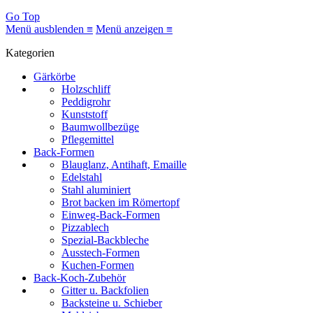
Go Top
Menü ausblenden ≡
Menü anzeigen ≡
Kategorien
Gärkörbe
Holzschliff
Peddigrohr
Kunststoff
Baumwollbezüge
Pflegemittel
Back-Formen
Blauglanz, Antihaft, Emaille
Edelstahl
Stahl aluminiert
Brot backen im Römertopf
Einweg-Back-Formen
Pizzablech
Spezial-Backbleche
Ausstech-Formen
Kuchen-Formen
Back-Koch-Zubehör
Gitter u. Backfolien
Backsteine u. Schieber