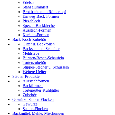
Edelstahl
Stahl aluminiert
Brot backen im Römertopf
Einweg-Back-Formen
Pizzablech
Spezial-Backbleche
Ausstech-Formen
Kuchen-Formen
Back-Koch-Zubehör
Gitter u. Backfolien
Backsteine u. Schieber
Mehlsiebe
Bürsten-Besen-Schaufeln
Tortenzubehör
Stipper-Stecher u. Schüsseln
Weitere Helfer
Städter-Produkte
Ausstechformen
Backformen
Tortengitter-Kühlgitter
Zubehör
Gewürze-Saaten-Flocken
Gewürze
Saaten-Flocken
Backmittel, Mehle, Mischungen