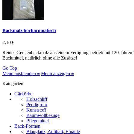
Backmalz hocharomatisch
2,10 €
Reines Gerstenbackmalz aus einem Fertigungsbetrieb mit 120 Jahren T
Backmittel, natürlich ohne alle Zusätze!
Go Top
Menü ausblenden ≡
Menü anzeigen ≡
Kategorien
Gärkörbe
Holzschliff
Peddigrohr
Kunststoff
Baumwollbezüge
Pflegemittel
Back-Formen
Blauglanz, Antihaft, Emaille