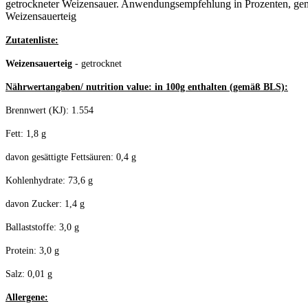
getrockneter Weizensauer. Anwendungsempfehlung in Prozenten, geme
Weizensauerteig
Zutatenliste:
Weizensauerteig
- getrocknet
Nährwertangaben/ nutrition value: in 100g enthalten (gemäß BLS):
Brennwert (KJ): 1.554
Fett: 1,8 g
davon gesättigte Fettsäuren: 0,4 g
Kohlenhydrate: 73,6 g
davon Zucker: 1,4 g
Ballaststoffe: 3,0 g
Protein: 3,0 g
Salz: 0,01 g
Allergene: