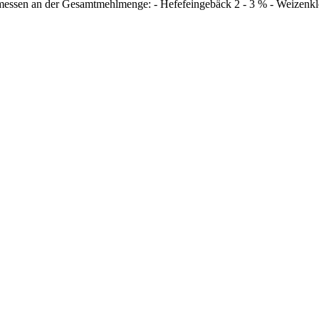
ssen an der Gesamtmehlmenge: - Hefefeingebäck 2 - 3 % - Weizenklei