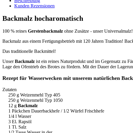
Beschreibung
Kunden Rezensionen
Backmalz hocharomatisch
100 % reines
Gerstenbackmalz
ohne Zusätze - unser Universalmalz! 
Backmalz aus einem Fertigungsbetrieb mit 120 Jahren Tradition! Bac
Das traditionelle Backmittel!
Unser
Backmalz
ist ein reines Naturprodukt und im Gegensatz zu Fä
Lage den Ofentrieb des Brotes zu fördern. Mit der Dauer der Lagerung
Rezept für Wasserwecken mit unserem natürlichen Bac
Zutaten
250 g Weizenmehl Typ 405
250 g Weizenmehl Typ 1050
12 g
Backmalz
1 Päckchen Dauerbackhefe / 1/2 Würfel Frischhefe
1/4 l Wasser
3 El. Rapsöl
1 Tl. Salz
1/2 Tasse Wasser in der