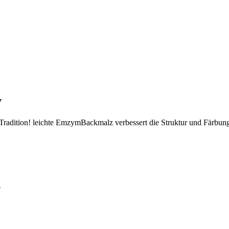
v
radition! leichte EmzymBackmalz verbessert die Struktur und Färbung 
d