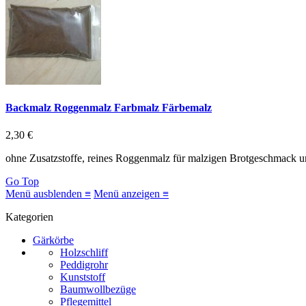
Backmalz Roggenmalz Farbmalz Färbemalz
2,30 €
ohne Zusatzstoffe, reines Roggenmalz für malzigen Brotgeschmack 
Go Top
Menü ausblenden ≡
Menü anzeigen ≡
Kategorien
Gärkörbe
Holzschliff
Peddigrohr
Kunststoff
Baumwollbezüge
Pflegemittel