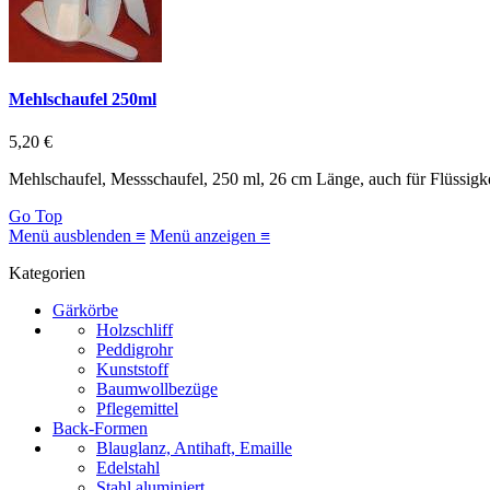
Mehlschaufel 250ml
5,20 €
Mehlschaufel, Messschaufel, 250 ml, 26 cm Länge, auch für Flüssigke
Go Top
Menü ausblenden ≡
Menü anzeigen ≡
Kategorien
Gärkörbe
Holzschliff
Peddigrohr
Kunststoff
Baumwollbezüge
Pflegemittel
Back-Formen
Blauglanz, Antihaft, Emaille
Edelstahl
Stahl aluminiert