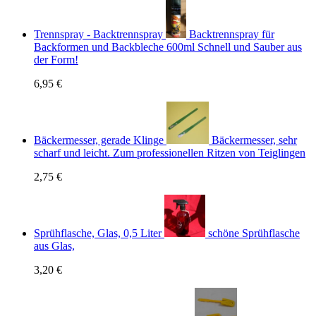
Trennspray - Backtrennspray
Backtrennspray für
Backformen und Backbleche 600ml Schnell und Sauber aus
der Form!
6,95 €
Bäckermesser, gerade Klinge
Bäckermesser, sehr
scharf und leicht. Zum professionellen Ritzen von Teiglingen
2,75 €
Sprühflasche, Glas, 0,5 Liter
schöne Sprühflasche
aus Glas,
3,20 €