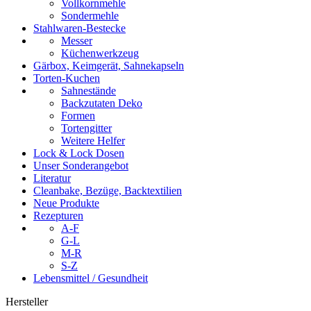
Vollkornmehle
Sondermehle
Stahlwaren-Bestecke
Messer
Küchenwerkzeug
Gärbox, Keimgerät, Sahnekapseln
Torten-Kuchen
Sahnestände
Backzutaten Deko
Formen
Tortengitter
Weitere Helfer
Lock & Lock Dosen
Unser Sonderangebot
Literatur
Cleanbake, Bezüge, Backtextilien
Neue Produkte
Rezepturen
A-F
G-L
M-R
S-Z
Lebensmittel / Gesundheit
Hersteller