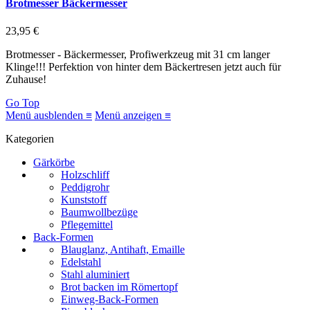
Brotmesser Bäckermesser
23,95 €
Brotmesser - Bäckermesser, Profiwerkzeug mit 31 cm langer
Klinge!!! Perfektion von hinter dem Bäckertresen jetzt auch für
Zuhause!
Go Top
Menü ausblenden ≡
Menü anzeigen ≡
Kategorien
Gärkörbe
Holzschliff
Peddigrohr
Kunststoff
Baumwollbezüge
Pflegemittel
Back-Formen
Blauglanz, Antihaft, Emaille
Edelstahl
Stahl aluminiert
Brot backen im Römertopf
Einweg-Back-Formen