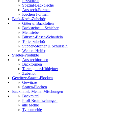
Pizzablech
Spezial-Backbleche
Ausstech-Formen
Kuchen-Formen
Back-Koch-Zubehör
Gitter u. Backfolien
Backsteine u. Schieber
Mehlsiebe
Bürsten-Besen-Schaufeln
Tortenzubehör
Stipper-Stecher u. Schüsseln
Weitere Helfer
Städter-Produkte
Ausstechformen
Backformen
Tortengitter-Kühlgitter
Zubehör
Gewürze-Saaten-Flocken
Gewürze
Saaten-Flocken
Backmittel, Mehle, Mischungen
Backmittel
Profi-Brotmischungen
alle Mehle
Typenmehle