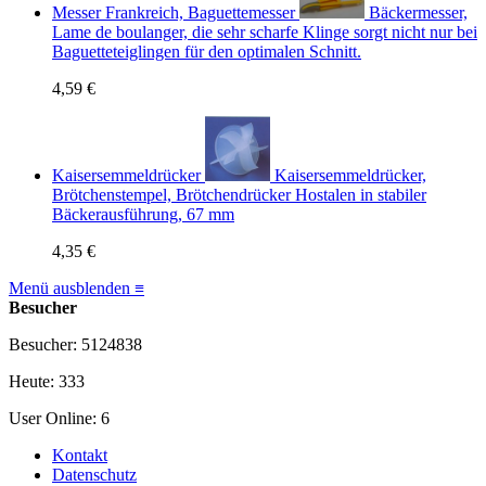
Messer Frankreich, Baguettemesser
Bäckermesser,
Lame de boulanger, die sehr scharfe Klinge sorgt nicht nur bei
Baguetteteiglingen für den optimalen Schnitt.
4,59 €
Kaisersemmeldrücker
Kaisersemmeldrücker,
Brötchenstempel, Brötchendrücker Hostalen in stabiler
Bäckerausführung, 67 mm
4,35 €
Menü ausblenden ≡
Besucher
Besucher: 5124838
Heute: 333
User Online: 6
Kontakt
Datenschutz