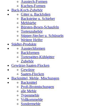
Ausstech-Formen
Kuchen-Formen
Back-Koch-Zubehör
Gitter u. Backfolien
Backsteine u. Schieber
Mehlsiebe
Bürsten-Besen-Schaufeln
Tortenzubehör
Stipper-Stecher u. Schüsseln
Weitere Helfer
Städter-Produkte
Ausstechformen
Backformen
Tortengitter-Kühlgitter
Zubehör
Gewürze-Saaten-Flocken
Gewürze
Saaten-Flocken
Backmittel, Mehle, Mischungen
Backmittel
Profi-Brotmischungen
alle Mehle
Typenmehle
Vollkornmehle
Sondermehle