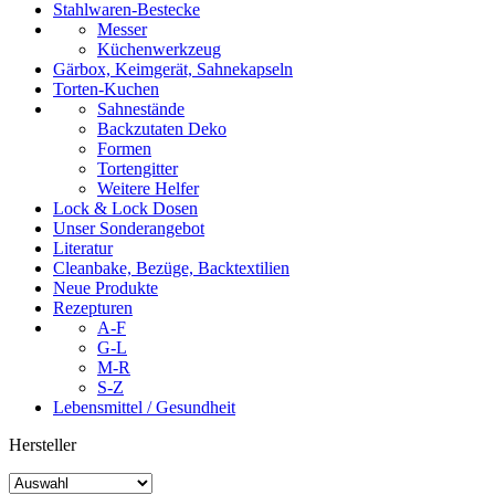
Stahlwaren-Bestecke
Messer
Küchenwerkzeug
Gärbox, Keimgerät, Sahnekapseln
Torten-Kuchen
Sahnestände
Backzutaten Deko
Formen
Tortengitter
Weitere Helfer
Lock & Lock Dosen
Unser Sonderangebot
Literatur
Cleanbake, Bezüge, Backtextilien
Neue Produkte
Rezepturen
A-F
G-L
M-R
S-Z
Lebensmittel / Gesundheit
Hersteller