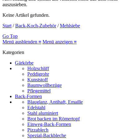
auszusieben.
Keine Artikel gefunden.
Start
/
Back-Koch-Zubehör
/
Mehlsiebe
Go Top
Menü ausblenden ≡
Menü anzeigen ≡
Kategorien
Gärkörbe
Holzschliff
Peddigrohr
Kunststoff
Baumwollbezüge
Pflegemittel
Back-Formen
Blauglanz, Antihaft, Emaille
Edelstahl
Stahl aluminiert
Brot backen im Römertopf
Einweg-Back-Formen
Pizzablech
Spezial-Backbleche