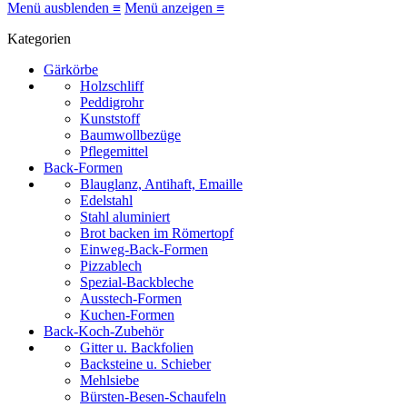
Menü ausblenden ≡
Menü anzeigen ≡
Kategorien
Gärkörbe
Holzschliff
Peddigrohr
Kunststoff
Baumwollbezüge
Pflegemittel
Back-Formen
Blauglanz, Antihaft, Emaille
Edelstahl
Stahl aluminiert
Brot backen im Römertopf
Einweg-Back-Formen
Pizzablech
Spezial-Backbleche
Ausstech-Formen
Kuchen-Formen
Back-Koch-Zubehör
Gitter u. Backfolien
Backsteine u. Schieber
Mehlsiebe
Bürsten-Besen-Schaufeln