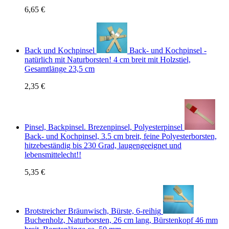
6,65 €
Back und Kochpinsel
Back- und Kochpinsel -
natürlich mit Naturborsten! 4 cm breit mit Holzstiel,
Gesamtlänge 23,5 cm
2,35 €
Pinsel, Backpinsel. Brezenpinsel, Polyesterpinsel
Back- und Kochpinsel, 3.5 cm breit, feine Polyesterborsten,
hitzebeständig bis 230 Grad, laugengeeignet und
lebensmittelecht!!
5,35 €
Brotstreicher Bräunwisch, Bürste, 6-reihig
Buchenholz, Naturborsten, 26 cm lang, Bürstenkopf 46 mm