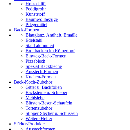
Holzschliff
Peddigrohr
Kunststoff
Baumwollbezüge
Pflegemittel
Back-Formen
Blauglanz, Antihaft, Emaille
Edelstahl
Stahl aluminiert
Brot backen im Römertopf
Einweg-Back-Formen
Pizzablech
Spezial-Backbleche
Ausstech-Formen
Kuchen-Formen
Back-Koch-Zubehör
Gitter u. Backfolien
Backsteine u. Schieber
Mehlsiebe
Bürsten-Besen-Schaufeln
Tortenzubehör
Stipper-Stecher u. Schüsseln
Weitere Helfer
Städter-Produkte
Ausstechformen