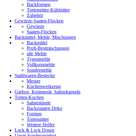
Backformen
Tortengitter-Kühlgitter
Zubehör
Gewürze-Saaten-Flocken
Gewürze
Saaten-Flocken
Backmittel, Mehle, Mischungen
Backmittel
Profi-Brotmischungen
alle Mehle
Typenmehle
Vollkornmehle
Sondermehle
Stahlwaren-Bestecke
Messer
Küchenwerkzeug
Gärbox, Keimgerät, Sahnekapseln
Torten-Kuchen
Sahnestände
Backzutaten Deko
Formen
Tortengitter
Weitere Helfer
Lock & Lock Dosen
Unser Sonderangebot