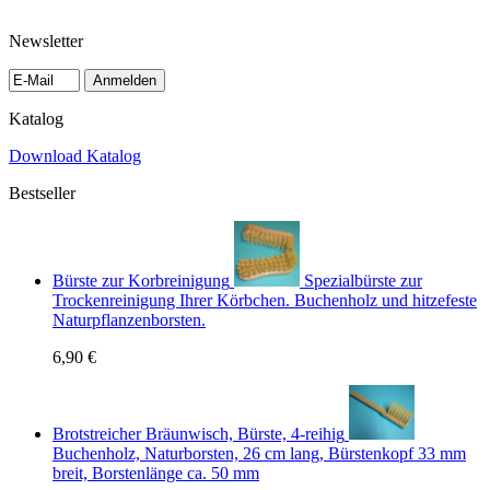
Newsletter
Anmelden
Katalog
Download Katalog
Bestseller
Bürste zur Korbreinigung
Spezialbürste zur
Trockenreinigung Ihrer Körbchen. Buchenholz und hitzefeste
Naturpflanzenborsten.
6,90 €
Brotstreicher Bräunwisch, Bürste, 4-reihig
Buchenholz, Naturborsten, 26 cm lang, Bürstenkopf 33 mm
breit, Borstenlänge ca. 50 mm