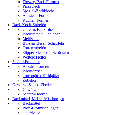
Einweg-Back-Formen
Pizzablech
Spezial-Backbleche
Ausstech-Formen
Kuchen-Formen
Back-Koch-Zubehör
Gitter u. Backfolien
Backsteine u. Schieber
Mehlsiebe
Bürsten-Besen-Schaufeln
Tortenzubehör
Stipper-Stecher u. Schüsseln
Weitere Helfer
Städter-Produkte
Ausstechformen
Backformen
Tortengitter-Kühlgitter
Zubehör
Gewürze-Saaten-Flocken
Gewürze
Saaten-Flocken
Backmittel, Mehle, Mischungen
Backmittel
Profi-Brotmischungen
alle Mehle