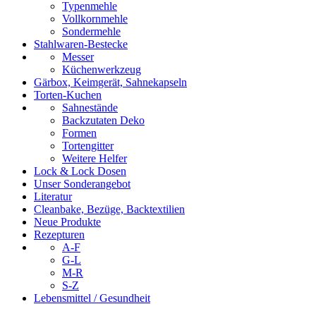
Typenmehle
Vollkornmehle
Sondermehle
Stahlwaren-Bestecke
Messer
Küchenwerkzeug
Gärbox, Keimgerät, Sahnekapseln
Torten-Kuchen
Sahnestände
Backzutaten Deko
Formen
Tortengitter
Weitere Helfer
Lock & Lock Dosen
Unser Sonderangebot
Literatur
Cleanbake, Bezüge, Backtextilien
Neue Produkte
Rezepturen
A-F
G-L
M-R
S-Z
Lebensmittel / Gesundheit