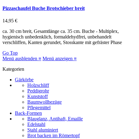
Pizzaschaufel Buche Brotschieber breit
14,95 €
ca. 30 cm breit, Gesamtlänge ca. 35 cm. Buche - Multiplex,
hygienisch unbedenklich, formaldehydfrei, unbehandelt
verschliffen, Kanten gerundet, Stosskante mit gefräster Phase
Go Top
Menü ausblenden ≡
Menü anzeigen ≡
Kategorien
Gärkörbe
Holzschliff
Peddigrohr
Kunststoff
Baumwollbezüge
Pflegemittel
Back-Formen
Blauglanz, Antihaft, Emaille
Edelstahl
Stahl aluminiert
Brot backen im Römertopf